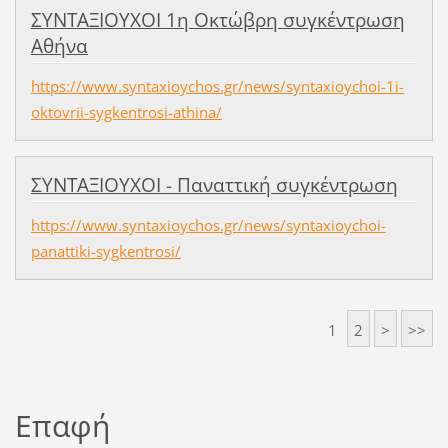
ΣΥΝΤΑΞΙΟΥΧΟΙ 1η Οκτώβρη συγκέντρωση
Αθήνα
https://www.syntaxioychos.gr/news/syntaxioychoi-1i-
oktovrii-sygkentrosi-athina/
ΣΥΝΤΑΞΙΟΥΧΟΙ - Παναττική συγκέντρωση
https://www.syntaxioychos.gr/news/syntaxioychoi-
panattiki-sygkentrosi/
1
2
>
>>
Επαφή