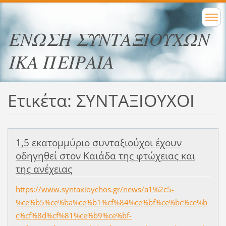
ΕΝΩΣΗ ΣΥΝΤΑΞΙΟΥΧΩΝ
ΙΚΑ ΠΕΙΡΑΙΑ
Ετικέτα: ΣΥΝΤΑΞΙΟΥΧΟΙ
1,5 εκατομμύριο συνταξιούχοι έχουν
οδηγηθεί στον Καιάδα της φτώχειας και
της ανέχειας
https://www.syntaxioychos.gr/news/a1%2c5-
%ce%b5%ce%ba%ce%b1%cf%84%ce%bf%ce%bc%ce%b
c%cf%8d%cf%81%ce%b9%ce%bf-