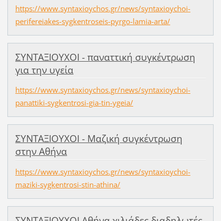
https://www.syntaxioychos.gr/news/syntaxioychoi-
perifereiakes-sygkentroseis-pyrgo-lamia-arta/
ΣΥΝΤΑΞΙΟΥΧΟΙ - παναττική συγκέντρωση
για την υγεία
https://www.syntaxioychos.gr/news/syntaxioychoi-
panattiki-sygkentrosi-gia-tin-ygeia/
ΣΥΝΤΑΞΙΟΥΧΟΙ - Μαζική συγκέντρωση
στην Αθήνα
https://www.syntaxioychos.gr/news/syntaxioychoi-
maziki-sygkentrosi-stin-athina/
ΣΥΝΤΑΞΙΟΥΧΟΙ Αθήνα χιλιάδες διαδηλωτές