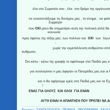
έλα στο Σωματείο σου , έλα στο δρόμο της οργάνωση
να ανασυντάξουμε τις δυνάμεις μας , το κίνημα , να φτι
Συμμαχί
που
ΟΧΙ
μόνο θα σταματήσει αυτή την πολιτική αλλά θα 
κοινωνί
προς όφελος της τάξης μας ,των πολλών και
ΟΧΙ
των λίγων
,
χωρίς την εκμετάλλευση ανθρώπου απ
άνθρ
Στο κάτω - κάτω της γραφής το οφείλουμε στα Παιδιά μας κα
για αναλογίσου τι μας άφησαν οι Πατεράδες μας και ο
και τι θα αφήσουμε εμείς στα Παιδιά μας και τα Ε
ΕΝΑΣ ΓΙΑ ΟΛΟΥΣ ΚΑΙ ΟΛΟΙ Γ
ΑΥΤΗ ΕΙΝΑΙ Η ΑΠΑΝΤΗΣΗ ΠΟΥ ΠΡΕΠΕΙ ΝΑ 
Ετικέτες
:
ΣΥΝΤΑΞΙΟΥΧΟΙ
|
ΠΕΙΡΑΙΑ
|
ΠΡΟΓΡΑΜΜΑ
|
ΕΚΛΟ