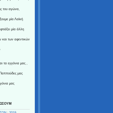
ς του αγώνα,
άξουμε μία Λαϊκή
α
φτιάξει μία άλλη
α
 και των αφεντικών
ό
ωπο.
ι τα εγγόνια μας ,
ι Παππούδες μας
γγόνια μας
;
ΙΑ ΕΝΑΝ
ΔΩΣΟΥΜ
ΓΩΝ
|
2019