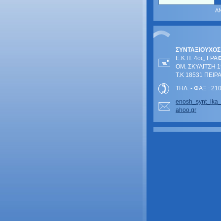
ΣΥΝΤΑΞΙΟΥΧΟΣ
Ε.Κ.Π. 4ος, ΓΡΑ
ΟΜ. ΣΚΥΛΙΤΣΗ 1
Τ.Κ 18531 ΠΕΙΡ
ΤΗΛ. - ΦΑΞ : 2
enosh_sy
nt_ika
ahoo.gr