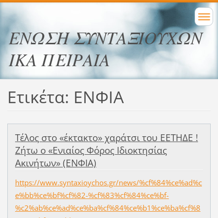
ΕΝΩΣΗ ΣΥΝΤΑΞΙΟΥΧΩΝ
ΙΚΑ ΠΕΙΡΑΙΑ
Ετικέτα: ΕΝΦΙΑ
Τέλος στο «έκτακτο» χαράτσι του ΕΕΤΗΔΕ !
Ζήτω ο «Ενιαίος Φόρος Ιδιοκτησίας
Ακινήτων» (ΕΝΦΙΑ)
https://www.syntaxioychos.gr/news/%cf%84%ce%ad%c
e%bb%ce%bf%cf%82-%cf%83%cf%84%ce%bf-
%c2%ab%ce%ad%ce%ba%cf%84%ce%b1%ce%ba%cf%8