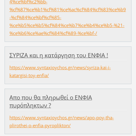
4%ce%bf%c2%bb-
%cf%87%ce%b1%cf%81%ce%ac%cf%84%cf%83%ce%b9
-%cf%84%ce%bf%cf%85-
%ce%b5%ce%b5%cf%84%ce%b7%ce%b4%ce%b5-%21-
%ce%b6%ce%ae%cf%84%cf%89-%ce%bf-/
ΣΥΡΙΖΑ και η κατάργηση του ΕΝΦΙΑ !
https://www.syntaxioychos.gr/news/syriza-kai-i-
katargisi-toy-enfia/
Απο που θα πληρωθεί ο ΕΝΦΙΑ
πυρόπληκτων ?
https://www.syntaxioychos.gr/news/apo-poy-tha-
plirothei-o-enfia-pyroplikton/