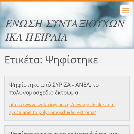
ΕΝΩΣΗ ΣΥΝΤΑΞΙΟΥΧΩΝ
ΙΚΑ ΠΕΙΡΑΙΑ
Ετικέτα: Ψηφίστηκε
Ψηφίστηκε από ΣΥΡΙΖΑ - ΑΝΕΛ, το
πολυνομοσχέδιο έκτρωμα
https://www.syntaxioychos.gr/news/psifistike-apo-
syriza-anel-to-polynomoschedio-ektroma/
Ψηφίστηκε το αντιασφαλιστικό έκτρωμα