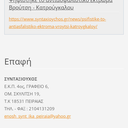
Βρούτση - Κατρούγκαλου
https://www.syntaxioychos.gr/news/psifistike-to-
antiasfalistiko-ektroma-vroytsi-katroygkaloy/
Επαφή
ΣΥΝΤΑΞΙΟΥΧΟΣ
Ε.Κ.Π. 4ος, ΓΡΑΦΕΙΟ 6,
ΟΜ. ΣΚΥΛΙΤΣΗ 19,
Τ.Κ 18531 ΠΕΙΡΑΙΑΣ
ΤΗΛ. - ΦΑΞ : 2104131209
enosh_sy
nt_ika_p
eiraia@y
ahoo.gr