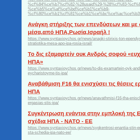
%cf%84%ce%b7%cf%82-%28usaid%29-%28%cf%83-%cf%8
%ce%b5%ce%af%ce%bd%ce%b1%ce%b9-
%cf%80%ce%b1%cf%81%ce%b1%ce%bc%ce%ac%ce%b3
Ανάγκη στήριξης των επενδύσεων και με 
μέσα,από ΗΠΑ,Ρωσία,Ισραήλ !
https://www.syntaxioychos.gr/news/anagki-stirixis-ton-epend
stratiotika-mesa-apo-ipa-rosia-israil/
Το δις εξαμαρτείν ουκ Ανδρός σοφού «ευχ
ΗΠΑ»
https://www.syntaxioychos.gr/news/to-dis-examartein-oyk-and
eycharistoyme-tis-ipa/
Αναβάθμιση F16 θα ενισχύσει τις θέσεις ε
ΗΠΑ
https://www.syntaxioychos.gr/news/anavathmisi-f16-tha-enisch
ergasias-stis-ipa/
Συγκέντρωση ενάντια στην εμπλοκή της 
σχέδια ΗΠΑ - ΝΑΤΟ - ΕΕ
https://www.syntaxioychos.gr/news/sygkentrosi-enantia-stin-em
sta-schedia-ipa-nato-ee/