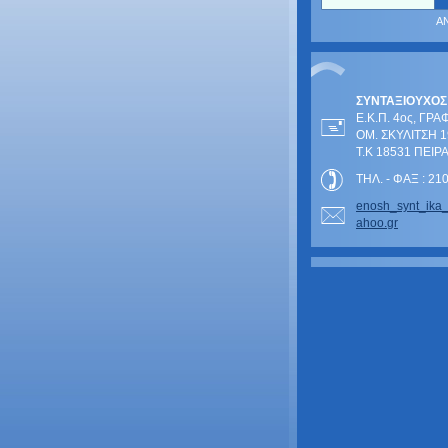
ΣΥΝΤΑΞΙΟΥΧΟΣ
Ε.Κ.Π. 4ος, ΓΡΑ
ΟΜ. ΣΚΥΛΙΤΣΗ 1
Τ.Κ 18531 ΠΕΙΡ
ΤΗΛ. - ΦΑΞ : 2
enosh_sy
nt_ika
ahoo.gr