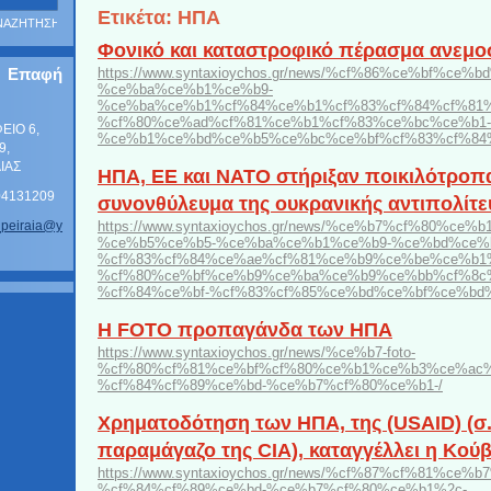
Ετικέτα: ΗΠΑ
Φονικό και καταστροφικό πέρασμα ανεμο
Επαφή
https://www.syntaxioychos.gr/news/%cf%86%ce%bf%ce
%ce%ba%ce%b1%ce%b9-
%ce%ba%ce%b1%cf%84%ce%b1%cf%83%cf%84%cf%81%
%cf%80%ce%ad%cf%81%ce%b1%cf%83%ce%bc%ce%b1-
ΦΕΙΟ 6,
%ce%b1%ce%bd%ce%b5%ce%bc%ce%bf%cf%83%cf%84
9,
ΑΙΑΣ
ΗΠΑ, ΕΕ και ΝΑΤΟ στήριξαν ποικιλότροπ
104131209
συνονθύλευμα της ουκρανικής αντιπολίτ
_p
eiraia@y
https://www.syntaxioychos.gr/news/%ce%b7%cf%80%ce%b
%ce%b5%ce%b5-%ce%ba%ce%b1%ce%b9-%ce%bd%ce%b
%cf%83%cf%84%ce%ae%cf%81%ce%b9%ce%be%ce%b1
%cf%80%ce%bf%ce%b9%ce%ba%ce%b9%ce%bb%cf%8c%
%cf%84%ce%bf-%cf%83%cf%85%ce%bd%ce%bf%ce%bd
Η FOTO προπαγάνδα των ΗΠΑ
https://www.syntaxioychos.gr/news/%ce%b7-foto-
%cf%80%cf%81%ce%bf%cf%80%ce%b1%ce%b3%ce%ac
%cf%84%cf%89%ce%bd-%ce%b7%cf%80%ce%b1-/
Χρηματοδότηση των ΗΠΑ, της (USAID) (σ.σ
παραμάγαζο της CIA), καταγγέλλει η Κού
https://www.syntaxioychos.gr/news/%cf%87%cf%81
%cf%84%cf%89%ce%bd-%ce%b7%cf%80%ce%b1%2c-