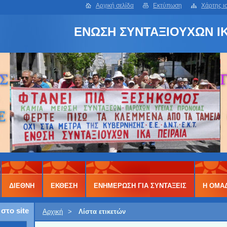
Αρχική σελίδα
Εκτύπωση
Χάρτης ι
ΕΝΩΣΗ ΣΥΝΤΑΞΙΟΥΧΩΝ ΙΚ
ΔΙΕΘΝΗ
ΕΚΘΕΣΗ
ΕΝΗΜΕΡΩΣΗ ΓΙΑ ΣΥΝΤΑΞΕΙΣ
Η ΟΜΑ
στο site
Αρχική
>
Λίστα ετικετών