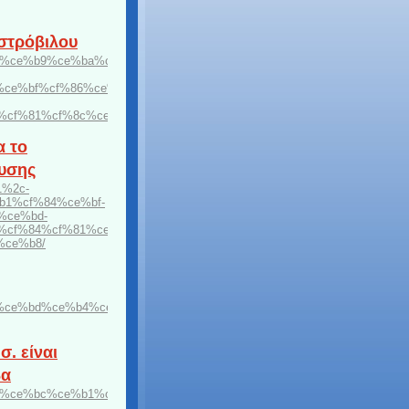
στρόβιλου
%bd%ce%b9%ce%ba%cf%8c-
ce%bf%cf%86%ce%b9%ce%ba%cf%8c-
%cf%81%cf%8c%ce%b2%ce%b9/
α το
ευσης
1%2c-
1%cf%84%ce%bf-
%ce%bd-
cf%84%cf%81%ce%bf%cf%80%ce%b1-
%ce%b8/
%ce%bd%ce%b4%ce%b1-
. είναι
βα
%ce%b7%ce%bc%ce%b1%cf%84%ce%bf%ce%b4%cf%8c%cf%84%ce%b7%cf%8