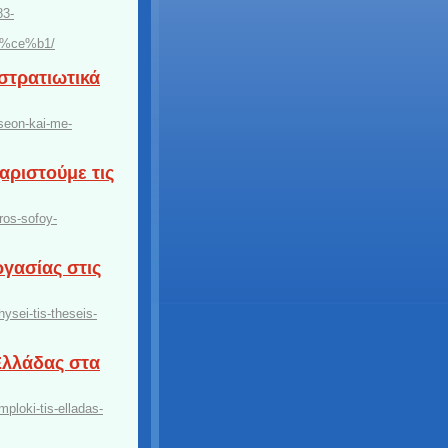
3-
%ce%b1/
στρατιωτικά
yseon-kai-me-
αριστούμε τις
ros-sofoy-
ργασίας στις
ysei-tis-theseis-
Ελλάδας στα
ploki-tis-elladas-