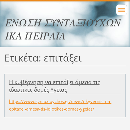
ΕΝΩΣΗ ΣΥΝΤΑΞΙΟΥΧΩΝ
ΙΚΑ ΠΕΙΡΑΙΑ
Ετικέτα: επιτάξει
Η κυβέρνηση να επιτάξει άμεσα τις
ιδιωτικές δομές Υγείας
https://www.syntaxioychos.gr/news/i-kyvernisi-na-
epitaxei-amesa-tis-idiotikes-domes-ygeias/