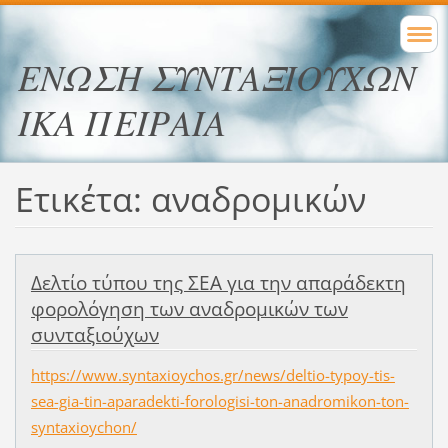
ΕΝΩΣΗ ΣΥΝΤΑΞΙΟΥΧΩΝ
ΙΚΑ ΠΕΙΡΑΙΑ
Ετικέτα: αναδρομικών
Δελτίο τύπου της ΣΕΑ για την απαράδεκτη
φορολόγηση των αναδρομικών των
συνταξιούχων
https://www.syntaxioychos.gr/news/deltio-typoy-tis-
sea-gia-tin-aparadekti-forologisi-ton-anadromikon-ton-
syntaxioychon/