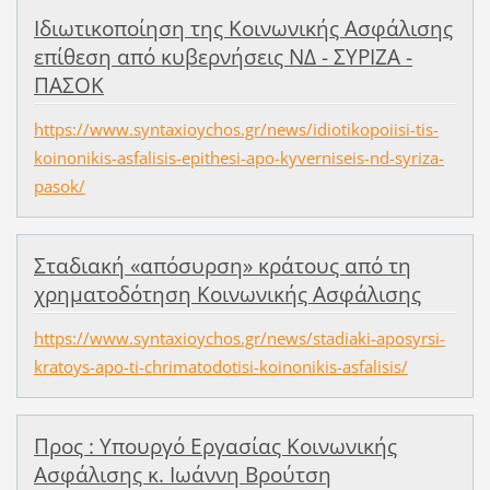
Ιδιωτικοποίηση της Κοινωνικής Ασφάλισης
επίθεση από κυβερνήσεις ΝΔ - ΣΥΡΙΖΑ -
ΠΑΣΟΚ
https://www.syntaxioychos.gr/news/idiotikopoiisi-tis-
koinonikis-asfalisis-epithesi-apo-kyverniseis-nd-syriza-
pasok/
Σταδιακή «απόσυρση» κράτους από τη
χρηματοδότηση Κοινωνικής Ασφάλισης
https://www.syntaxioychos.gr/news/stadiaki-aposyrsi-
kratoys-apo-ti-chrimatodotisi-koinonikis-asfalisis/
Προς : Υπουργό Εργασίας Κοινωνικής
Ασφάλισης κ. Ιωάννη Βρούτση