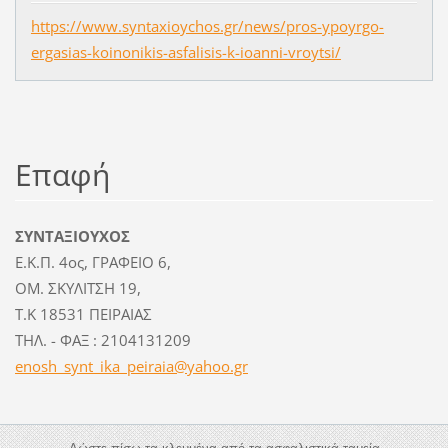
https://www.syntaxioychos.gr/news/pros-ypoyrgo-
ergasias-koinonikis-asfalisis-k-ioanni-vroytsi/
Επαφή
ΣΥΝΤΑΞΙΟΥΧΟΣ
Ε.Κ.Π. 4ος, ΓΡΑΦΕΙΟ 6,
ΟΜ. ΣΚΥΛΙΤΣΗ 19,
Τ.Κ 18531 ΠΕΙΡΑΙΑΣ
ΤΗΛ. - ΦΑΞ : 2104131209
enosh_sy
nt_ika_p
eiraia@y
ahoo.gr