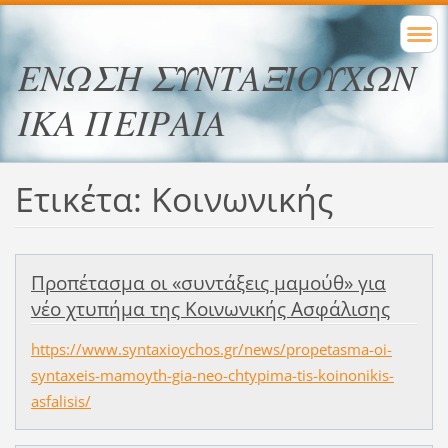
ΕΝΩΣΗ ΣΥΝΤΑΞΙΟΥΧΩΝ
ΙΚΑ ΠΕΙΡΑΙΑ
Ετικέτα: Κοινωνικής
Προπέτασμα οι «συντάξεις μαμούθ» για
νέο χτυπήμα της Κοινωνικής Ασφάλισης
https://www.syntaxioychos.gr/news/propetasma-oi-
syntaxeis-mamoyth-gia-neo-chtypima-tis-koinonikis-
asfalisis/