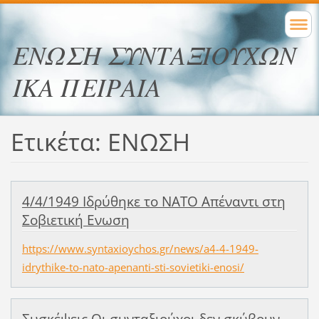
ΕΝΩΣΗ ΣΥΝΤΑΞΙΟΥΧΩΝ
ΙΚΑ ΠΕΙΡΑΙΑ
Ετικέτα: ΕΝΩΣΗ
4/4/1949 Ιδρύθηκε το ΝΑΤΟ Απέναντι στη
Σοβιετική Ενωση
https://www.syntaxioychos.gr/news/a4-4-1949-
idrythike-to-nato-apenanti-sti-sovietiki-enosi/
Συσκέψεις Οι συνταξιούχοι δεν σκύβουν