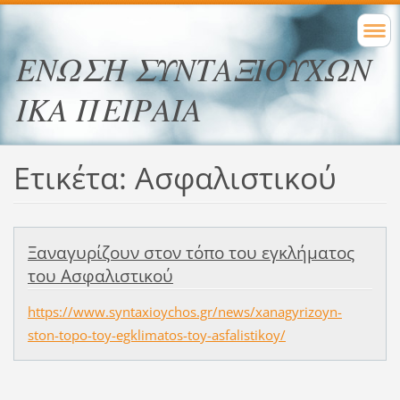
ΕΝΩΣΗ ΣΥΝΤΑΞΙΟΥΧΩΝ
ΙΚΑ ΠΕΙΡΑΙΑ
Ετικέτα: Ασφαλιστικού
Ξαναγυρίζουν στον τόπο του εγκλήματος
του Ασφαλιστικού
https://www.syntaxioychos.gr/news/xanagyrizoyn-
ston-topo-toy-egklimatos-toy-asfalistikoy/