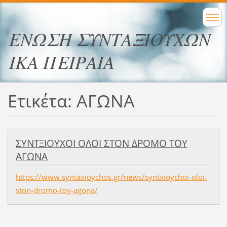
ΕΝΩΣΗ ΣΥΝΤΑΞΙΟΥΧΩΝ
ΙΚΑ ΠΕΙΡΑΙΑ
Ετικέτα: ΑΓΩΝΑ
ΣΥΝΤΞΙΟΥΧΟΙ ΟΛΟΙ ΣΤΟΝ ΔΡΟΜΟ ΤΟΥ
ΑΓΩΝΑ
https://www.syntaxioychos.gr/news/syntxioychoi-oloi-
ston-dromo-toy-agona/