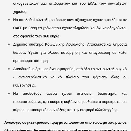
οικογενειακών μας επιδομάτων και του ΕΚΑΣ των συντάξεων
χηρείας.
Να αποδοθεί σύνταξη σε όσους συνταξιούχους έχουν οφειλές στον
ΟΑΕΕ με βάση τα χρόνια που έχουν πληρώσει και όχι να οδηγούνται
στο σφαγείο των 360 ευρώ.
Δημόσιο σύστημα Κοινωνικής Ασφάλισης. Αποκλειστικά, δημόσια
δωρεάν Υγεία για όλους, κατάργηση και απαγόρευση σε κάθε
εμπορευματοποίηση.
Διεκδικούμε ό,τι μας έχει αφαιρεθεί, από όλο το αντισυνταξιουχικό
- αντιασφαλιστικό νομικό πλαίσιο που ψήφισαν όλες οι
κυβερνήσεις.
Να αποδοθούν άμεσα χωρίς αιτήσεις, δικαστήρια και
προαπαιτούμενα, ό,τι ακόμα η κυβέρνηση αυθαίρετα παρακρατεί σε
κύριες - επικουρικές συντάξεις και την εισφορά αλληλεγγύης.
Ανάλογες συγκεντρώσεις πραγματοποιούνται από τα σωματεία μας σε
όλη τη χώρα και θα συνεχίσουμε με μεγαλύτερη αποφασιστικότητα το