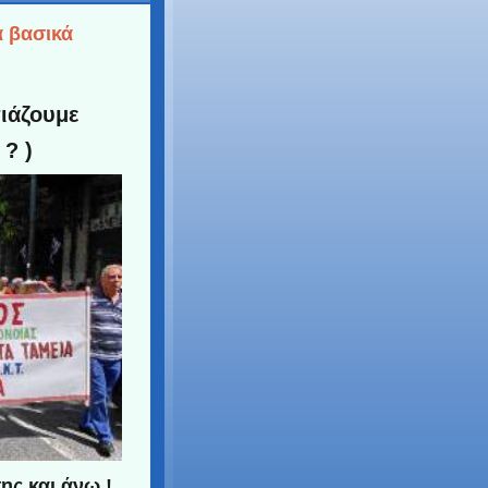
α βασικά
ιάζουμε
? )
ης και άνω !