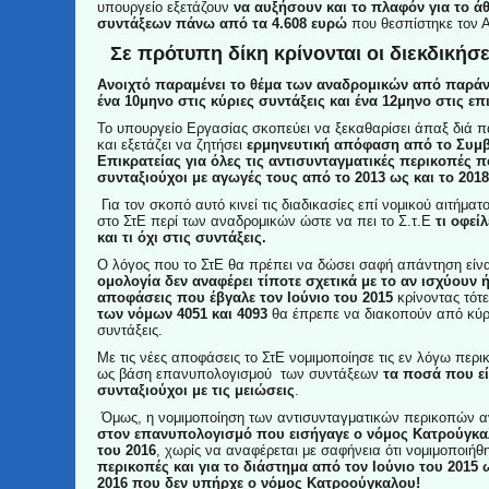
υπουργείο εξετάζουν
να αυξήσουν και το πλαφόν για το ά
συντάξεων πάνω από τα 4.608 ευρώ
που θεσπίστηκε τον 
Σε πρότυπη δίκη κρίνονται οι διεκδικήσε
Ανοιχτό παραμένει το θέμα των αναδρομικών από παράν
ένα 10μηνο στις κύριες συντάξεις και ένα 12μηνο στις επ
Το υπουργείο Εργασίας σκοπεύει να ξεκαθαρίσει άπαξ διά π
και εξετάζει να ζητήσει
ερμηνευτική απόφαση από το Συμβ
Επικρατείας για όλες τις αντισυνταγματικές περικοπές π
συνταξιούχοι με αγωγές τους από το 2013 ως και το 2018
Για τον σκοπό αυτό κινεί τις διαδικασίες επί νομικού αιτήματ
στο ΣτΕ περί των αναδρομικών ώστε να πει το Σ.τ.Ε
τι οφεί
και τι όχι στις συντάξεις.
Ο λόγος που το ΣτΕ θα πρέπει να δώσει σαφή απάντηση είνα
ομολογία δεν αναφέρει τίποτε σχετικά με το αν ισχύουν ή
αποφάσεις που έβγαλε τον Ιούνιο του 2015
κρίνοντας τότε
των νόμων 4051 και 4093
θα έπρεπε να διακοπούν από κύρι
συντάξεις.
Με τις νέες αποφάσεις το ΣτΕ νομιμοποίησε τις εν λόγω περ
ως βάση επανυπολογισμού των συντάξεων
τα ποσά που εί
συνταξιούχοι με τις μειώσεις
.
Όμως, η νομιμοποίηση των αντισυνταγματικών περικοπών 
στον επανυπολογισμό που εισήγαγε ο νόμος Κατρούγκα
του 2016
, χωρίς να αναφέρεται με σαφήνεια ότι νομιμοποιή
περικοπές και για το διάστημα από τον Ιούνιο του 2015 
2016 που δεν υπήρχε ο νόμος Κατροούγκαλου!