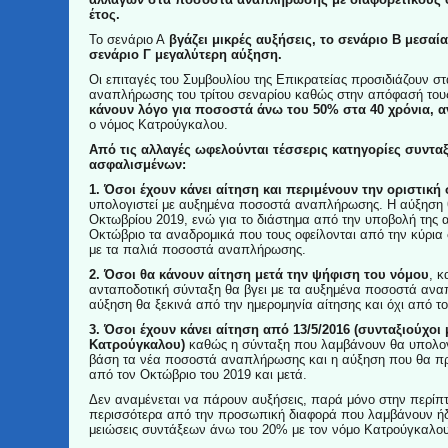
έτος.
Το σενάριο Α
βγάζει μικρές αυξήσεις, το σενάριο Β μεσαί
σενάριο Γ μεγαλύτερη αύξηση.
Οι επιταγές του Συμβουλίου της Επικρατείας προσιδιάζουν σ
αναπλήρωσης του τρίτου σεναρίου καθώς στην απόφασή του
κάνουν λόγο για ποσοστά άνω του 50% στα 40 χρόνια, α
ο νόμος Κατρούγκαλου.
Από τις αλλαγές ωφελούνται τέσσερις κατηγορίες συντα
ασφαλισμένων:
1. Όσοι έχουν κάνει αίτηση και περιμένουν την οριστική
υπολογιστεί με αυξημένα ποσοστά αναπλήρωσης. Η αύξηση 
Οκτωβρίου 2019, ενώ για το διάστημα από την υποβολή της α
Οκτώβριο τα αναδρομικά που τους οφείλονται από την κύρια
με τα παλιά ποσοστά αναπλήρωσης.
2. Όσοι θα κάνουν αίτηση μετά την ψήφιση του νόμου
, κ
ανταποδοτική σύνταξη θα βγει με τα αυξημένα ποσοστά αν
αύξηση θα ξεκινά από την ημερομηνία αίτησης και όχι από τ
3. Όσοι έχουν κάνει αίτηση από 13/5/2016 (συνταξιούχοι
Κατρούγκαλου)
καθώς η σύνταξη που λαμβάνουν θα υπολογι
βάση τα νέα ποσοστά αναπλήρωσης και η αύξηση που θα πρ
από τον Οκτώβριο του 2019 και μετά.
Δεν αναμένεται να πάρουν αυξήσεις, παρά μόνο στην περίπ
περισσότερα από την προσωπική διαφορά που λαμβάνουν ήδ
μειώσεις συντάξεων άνω του 20% με τον νόμο Κατρούγκαλου