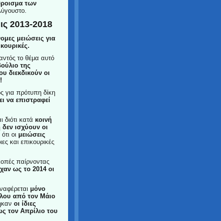
θροισμα των
Αύγουστο.
ις 2013-2018
ομες μειώσεις για
ικουρικές.
αντός το θέμα αυτό
ούλιο της
ου διεκδικούν οι
!
ος για πρότυπη δίκη
λει να επιστραφεί
ι διότι κατά
κοινή
 δεν ισχύουν οι
 ότι οι
μειώσεις
ες και επικουρικές
ικοπές παίρνοντας
χαν ως το 2014 οι
αναφέρεται
μόνο
λου από τον Μάιο
θηκαν
οι ίδιες
ως τον Απρίλιο του