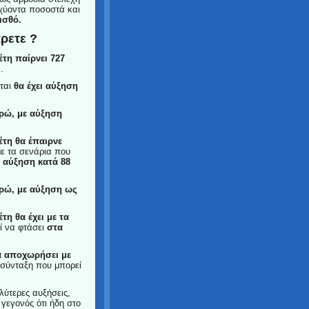
σχύοντα ποσοστά και
ισθό.
ρετε ?
έτη παίρνει 727
Ε.
νται
θα έχει αύξηση
ρώ, με αύξηση
έτη θα έπαιρνε
με τα σενάρια που
ε αύξηση κατά 88
υρώ, με αύξηση ως
έτη θα έχει με τα
ί να φτάσει
στα
α αποχωρήσει με
 σύνταξη που μπορεί
λύτερες αυξήσεις,
ο γεγονός ότι ήδη στο