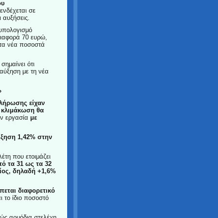
ου
ενδέχεται σε
ι αυξήσεις.
νυπολογισμό
ιαφορά 70 ευρώ,
 τα νέα ποσοστά
σημαίνει ότι
 αύξηση με τη νέα
»
λήρωσης είχαν
η κλιμάκωση θα
ην εργασία
με
ξηση 1,42% στην
λέτη που ετοιμάζει
ό τα 31 ως τα 32
ίος, δηλαδή +1,6%
πεται διαφορετικό
ι το ίδιο ποσοστό
θώς αρμόδια στελέχη