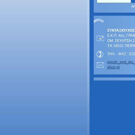
ΣΥΝΤΑΞΙΟΥΧΟΣ
Ε.Κ.Π. 4ος, ΓΡΑ
ΟΜ. ΣΚΥΛΙΤΣΗ 1
Τ.Κ 18531 ΠΕΙΡ
ΤΗΛ. - ΦΑΞ : 2
enosh_sy
nt_ika
ahoo.gr