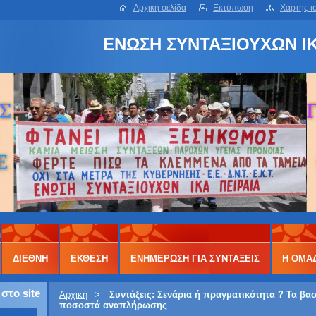
Αρχική σελίδα
Εκτύπωση
Χάρτης ι
ΕΝΩΣΗ ΣΥΝΤΑΞΙΟΥΧΩΝ ΙΚ
ΔΙΕΘΝΗ
ΕΚΘΕΣΗ
ΕΝΗΜΕΡΩΣΗ ΓΙΑ ΣΥΝΤΑΞΕΙΣ
Η ΟΜΑ
στο site
Αρχική
>
Συντάξεις: Σενάρια ή πραγματικότητα ? Τα βα
ποσοστά αναπλήρωσης