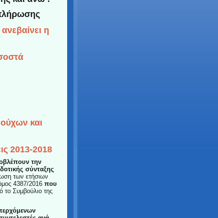
απλήρωσης
 ανεβαίνει η
άξεις.
οσοστά
 ανά έτος.
ιούχων και
ις 2013-2018
οβλέπουν την
δοτικής σύνταξης
κωση των ετήσιων
όμος 4387/2016
που
ό το Συμβούλιο της
επερχόμενων
συντελεστές ανά