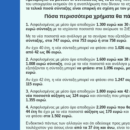
του υπουργείου εκτιμούν ότι η αναπλήρωση που δίνουν τα ι
τ
α τελικά ποσά σύνταξης είναι επαρκή σε σχέση με τον μ
Πόσα περισσότερα χρήματα θα πά
1.
Ασφαλισμένος με μέσο όρο αποδοχών
1.300 ευρώ και 30 
ευρώ σύνταξη
με τα ισχύοντα ποσοστά που ακύρωσε το Στ
Με τα νέα ποσοστά και ανάλογα με τα σενάρια που εξετάζο
σύνταξης, στα 747 ευρώ, στα 753 ευρώ ή στα 758 ευρώ
.
Αν έχει 40 έτη, η νέα σύνταξη μπορεί να φτάσει στα
1.026 ευ
από 42 ως 86 ευρώ.
2.
Ασφαλισμένος με μέσο όρο αποδοχών
1.600 ευρώ και 38 
1.008 ευρώ σύνταξη
, ενώ με τα νέα ποσοστά και ανάλογα 
εξετάζονται η σύνταξη μπορεί
να φτάσει στα 1.096 ευρώ, μ
ευρώ
.
Αν έχει 42 έτη, η νέα σύνταξη μπορεί να φτάσει στα
1.247 ε
115 ευρώ
.
3.
Ασφαλισμένος με μέσο όρο αποδοχών
1.800 ευρώ και 42 
νέα ποσοστά αύξηση ως 124 ευρώ
και σύνταξη που μπορε
1.355 ευρώ
.
4.
Ασφαλισμένος με μέσο όρο αποδοχών
2.200 ευρώ που θ
44 έτη
θα έχει με τα νέα ποσοστά
αύξηση ως 170 ευρώ
και
να φτάσει
στα 1.502 ευρώ.
Ενδεικτικό πάντως των αλλαγών και ότι οδεύουμε προς μεγα
τουλάχιστον για όσους είναι
από τα 37 έτη και άνω
, είναι τ