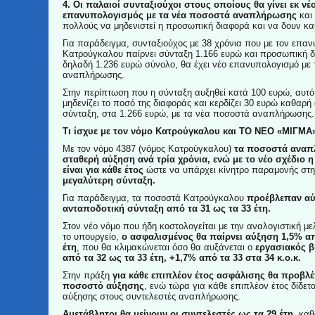
4. Οι παλαιοί συνταξιούχοι στους οποίους θα γίνει εκ νέ
επανυπολογισμός με τα νέα ποσοστά αναπλήρωσης
και 
πολλούς να μηδενιστεί η προσωπική διαφορά και να δουν κα
Για παράδειγμα, συνταξιούχος με 38 χρόνια που με τον επα
Κατρούγκαλου παίρνει σύνταξη 1.166 ευρώ και προσωπική δ
δηλαδή 1.236 ευρώ σύνολο, θα έχει νέο επανυπολογισμό με
αναπλήρωσης.
Στην περίπτωση που η σύνταξη αυξηθεί κατά 100 ευρώ, αυτό 
μηδενίζει το ποσό της διαφοράς και κερδίζει 30 ευρώ καθαρή
σύνταξη, στα 1.266 ευρώ, με τα νέα ποσοστά αναπλήρωσης.
Τι ίσχυε με τον νόμο Κατρούγκαλου και ΤΟ ΝΕΟ «ΜΙΓΜΑ
Με τον νόμο 4387 (νόμος Κατρούγκαλου)
τα ποσοστά αναπ
σταθερή αύξηση ανά τρία χρόνια, ενώ με το νέο σχέδιο 
είναι για κάθε έτος
ώστε να υπάρχει κίνητρο παραμονής στ
μεγαλύτερη σύνταξη.
Για παράδειγμα, τα ποσοστά Κατρούγκαλου
προέβλεπαν αύ
ανταποδοτική σύνταξη από τα 31 ως τα 33 έτη.
Στον νέο νόμο που ήδη κοστολογείται με την αναλογιστική με
το υπουργείο,
ο ασφαλισμένος θα παίρνει αύξηση 1,5% απ
έτη
, που θα κλιμακώνεται όσο θα αυξάνεται ο
εργασιακός β
από τα 32 ως τα 33 έτη, +1,7% από τα 33 στα 34 κ.ο.κ.
Στην πράξη
για κάθε επιπλέον έτος ασφάλισης θα προβλέ
ποσοστό αύξησης
, ενώ τώρα για κάθε επιπλέον έτος δίδετα
αύξησης στους συντελεστές αναπλήρωσης.
Αμετάβλητοι θα μείνουν οι συντελεστές ως τα 29 έτη
, κα