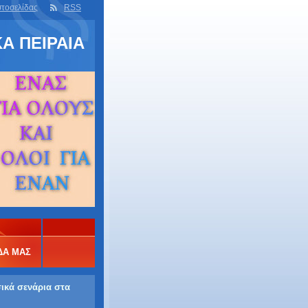
στοσελίδας
RSS
Α ΠΕΙΡΑΙΑ
ΔΑ ΜΑΣ
σικά σενάρια στα