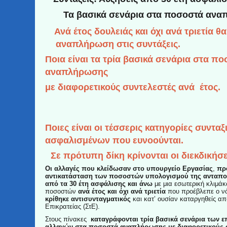
Τα βασικά σενάρια στα ποσοστά αν
Ανά έτος δουλειάς και όχι ανά τριετία θα
αναπλήρωση στις συντ
Ποια είναι τα τρία βασικά σενάρια στα π
αναπλήρωσης
με διαφορετικούς συντελεστές
Ποιες είναι οι τέσσερις κατηγορίες συνταξ
ασφαλισμένων που ευνοούνται.
Σε πρότυπη δίκη κρίνονται οι διεκδικήσε
Οι αλλαγές που κλείδωσαν στο υπουργείο Εργασίας
,
πρ
αντικατάσταση των ποσοστών υπολογισμού της ανταπο
από τα 30 έτη ασφάλισης και άνω
με μια εσωτερική κλιμά
ποσοστών
ανά έτος και όχι ανά τριετία
που προέβλεπε ο ν
κρίθηκε αντισυνταγματικός
και κατ’ ουσίαν καταργηθείς απ
Επικρατείας (ΣτΕ).
Στους πίνακες
καταγράφονται τρία βασικά σενάρια των 
αλλαγών στα ποσοστά αναπλήρωσης με διαφορετικούς 