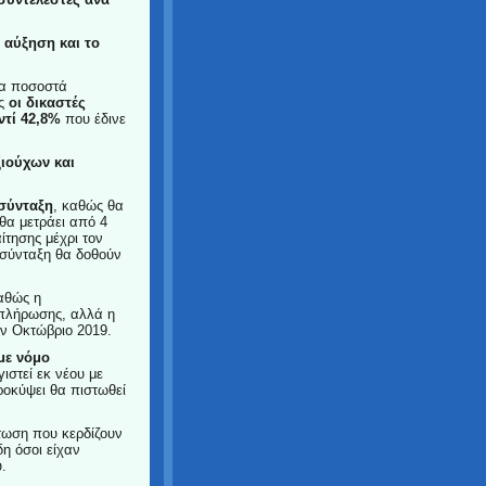
α αύξηση και το
τα ποσοστά
ς
οι δικαστές
ντί 42,8%
που έδινε
ξιούχων και
 σύνταξη
, καθώς θα
θα μετράει από 4
ίτησης μέχρι τον
 σύνταξη θα δοθούν
αθώς η
απλήρωσης, αλλά η
ον Οκτώβριο 2019.
 με νόμο
στεί εκ νέου με
οκύψει θα πιστωθεί
τωση που κερδίζουν
η όσοι είχαν
.