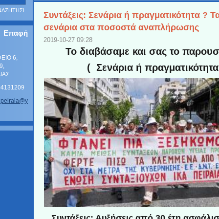
Συντάξεις: Σενάρια ή πραγματικότητα ? Τ
σενάρια στα ποσοστά αναπλήρωσης
Επαφή
2019-10-27 09:28
Το διαβάσαμε και σας το παρουσ
ΦΕΙΟ 6,
( Σενάρια ή πραγματικότητα 
9,
ΑΙΑΣ
104131209
_p
eiraia@y
Συντάξεις: Αυξήσεις από 30 έτη ασφάλισ