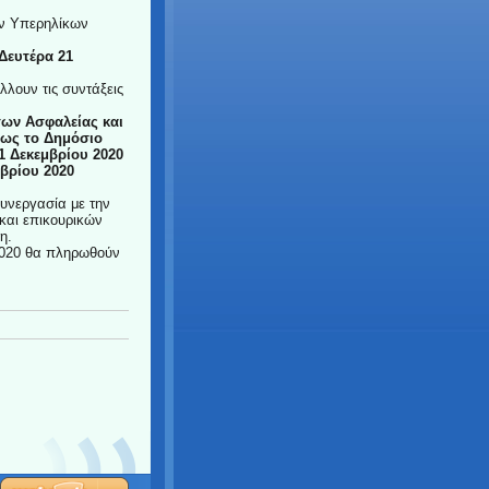
ων Υπερηλίκων
Δευτέρα 21
λουν τις συντάξεις
ων Ασφαλείας και
ς το Δημόσιο
1 Δεκεμβρίου 2020
βρίου 2020
υνεργασία με την
και επικουρικών
η.
 2020 θα πληρωθούν