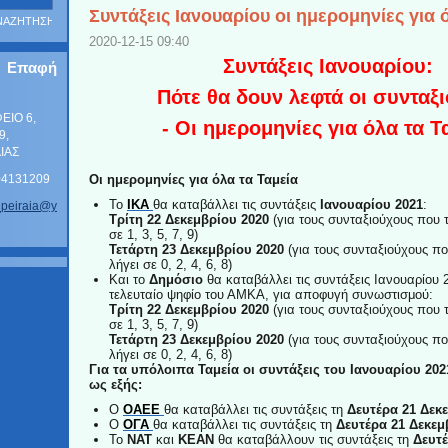
Συντάξεις Ιανουαρίου οι ημερομηνίες για 
2020-12-15 09:40
Συντάξεις Ιανουαρίου:
Επαφή
Πότε θα δουν λεφτά οι συνταξι
ΦΕΙΟ 6,
- Οι ημερομηνίες για όλα τα Τ
9,
ΑΙΑΣ
104131209
Oι ημερομηνίες για όλα τα Ταμεία
Το
ΙΚΑ
θα καταβάλλει τις συντάξεις
Ιανουαρίου 2021
:
_p
eiraia@y
Τρίτη 22 Δεκεμβρίου 2020
(για τους συνταξιούχους που 
σε 1, 3, 5, 7, 9)
Τετάρτη 23 Δεκεμβρίου 2020
(για τους συνταξιούχους π
λήγει σε 0, 2, 4, 6, 8)
Και το
Δημόσιο
θα καταβάλλει τις συντάξεις Ιανουαρίου 
τελευταίο ψηφίο του ΑΜΚΑ, για αποφυγή συνωστισμού:
Τρίτη 22 Δεκεμβρίου 2020
(για τους συνταξιούχους που 
σε 1, 3, 5, 7, 9)
Τετάρτη 23 Δεκεμβρίου 2020
(για τους συνταξιούχους π
λήγει σε 0, 2, 4, 6, 8)
Για τα υπόλοιπα Ταμεία οι συντάξεις του Ιανουαρίου 2
ως εξής:
Ο
ΟΑΕΕ
θα καταβάλλει τις συντάξεις τη
Δευτέρα 21 Δεκ
Ο
ΟΓΑ
θα καταβάλλει τις συντάξεις τη
Δευτέρα 21 Δεκεμ
Το
ΝΑΤ
και
ΚΕΑΝ
θα καταβάλλουν τις συντάξεις τη
Δευτέ