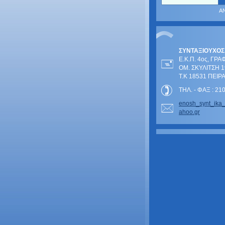
ΣΥΝΤΑΞΙΟΥΧΟΣ
Ε.Κ.Π. 4ος, ΓΡΑ
ΟΜ. ΣΚΥΛΙΤΣΗ 1
Τ.Κ 18531 ΠΕΙΡ
ΤΗΛ. - ΦΑΞ : 2
enosh_sy
nt_ika
ahoo.gr