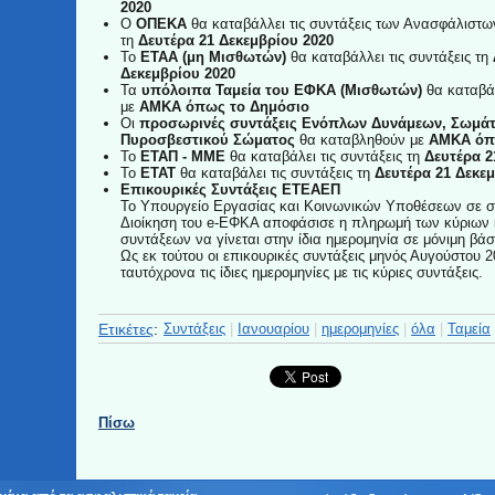
2020
Ο
ΟΠΕΚΑ
θα καταβάλλει τις συντάξεις των Ανασφάλιστ
τη
Δευτέρα 21 Δεκεμβρίου 2020
Το
ΕΤΑΑ (μη Μισθωτών)
θα καταβάλλει τις συντάξεις τη
Δεκεμβρίου 2020
Τα
υπόλοιπα Ταμεία του ΕΦΚΑ (Μισθωτών)
θα καταβάλ
με
ΑΜΚΑ όπως το Δημόσιο
Οι
προσωρινές συντάξεις Ενόπλων Δυνάμεων, Σωμάτ
Πυροσβεστικού Σώματος
θα καταβληθούν με
ΑΜΚΑ όπω
Το
ΕΤΑΠ - ΜΜΕ
θα καταβάλει τις συντάξεις τη
Δευτέρα 2
Το
ΕΤΑΤ
θα καταβάλει τις συντάξεις τη
Δευτέρα 21 Δεκεμ
Επικουρικές Συντάξεις ΕΤΕΑΕΠ
Το Υπουργείο Εργασίας και Κοινωνικών Υποθέσεων σε σ
Διοίκηση του e-ΕΦΚΑ αποφάσισε η πληρωμή των κύριων 
συντάξεων να γίνεται στην ίδια ημερομηνία σε μόνιμη βάσ
Ως εκ τούτου οι επικουρικές συντάξεις μηνός Αυγούστου
ταυτόχρονα τις ίδιες ημερομηνίες με τις κύριες συντάξεις.
Ετικέτες
:
Συντάξεις
|
Ιανουαρίου
|
ημερομηνίες
|
όλα
|
Ταμεία
Πίσω