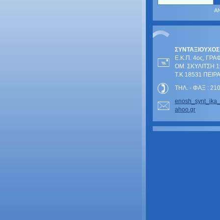
ΣΥΝΤΑΞΙΟΥΧΟΣ
Ε.Κ.Π. 4ος, ΓΡΑ
ΟΜ. ΣΚΥΛΙΤΣΗ 1
Τ.Κ 18531 ΠΕΙΡ
ΤΗΛ. - ΦΑΞ : 2
enosh_sy
nt_ika
ahoo.gr