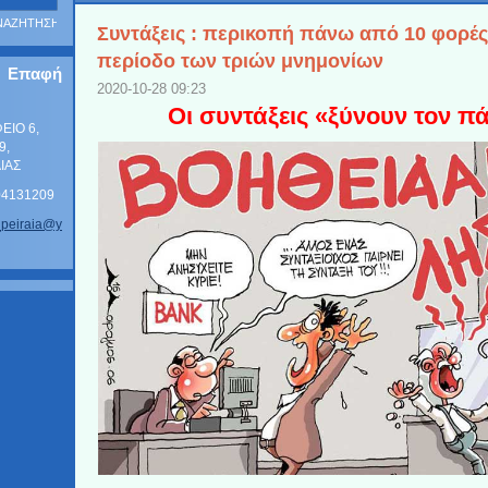
Συντάξεις : περικοπή πάνω από 10 φορές
περίοδο των τριών μνημονίων
Επαφή
2020-10-28 09:23
Οι συντάξεις «ξύνουν τον πά
ΦΕΙΟ 6,
9,
ΑΙΑΣ
104131209
_p
eiraia@y