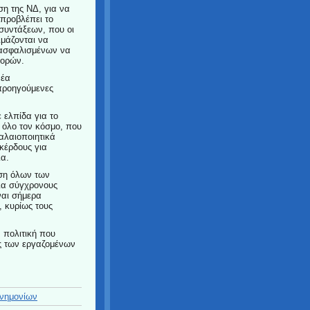
η της ΝΔ, για να
προβλέπει το
 συντάξεων, που οι
ιμάζονται να
ν ασφαλισμένων να
γορών.
νέα
 προηγούμενες
ε ελπίδα για το
 όλο τον κόσμο, που
αλαιοποιητικά
κέρδους για
ια.
ωση όλων των
για σύγχρονους
ναι σήμερα
 κυρίως τους
 πολιτική που
ες των εργαζομένων
νημονίων