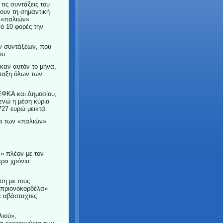
 τις συντάξεις του
ουν τη σημαντική
 «παλιών»
ό 10 φορές την
ων συντάξεων, που
ου.
ηκαν αυτόν το μήνα,
νταξη όλων των
ΕΦΚΑ και Δημοσίου,
 ενώ η μέση κύρια
727 ευρώ μεικτά.
αι των «παλιών»
» πλέον με τον
ερα χρόνια
έση με τους
«πριονοκορδέλα»
 αβάσταχτες
λιού»,