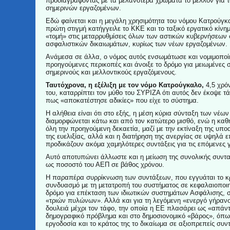
προδιαγράφοντας με τα μελανότερα χρώματα το μέλλον για 
σημερινών εργαζομένων.
Εδώ φαίνεται και η μεγάλη χρησιμότητα του νόμου Κατρούγκ
πρώτη στιγμή κατήγγειλε το ΚΚΕ και το ταξικό εργατικό κίνη
«τομή» στις μεταρρυθμίσεις όλων των αστικών κυβερνήσεων
ασφαλιστικών δικαιωμάτων, κυρίως των νέων εργαζομένων.
Ανάμεσα σε άλλα, ο νόμος αυτός ενσωμάτωσε και νομιμοποίη
προηγούμενες περικοπές και άνοιξε το δρόμο για μειωμένες 
σημερινούς και μελλοντικούς εργαζόμενους.
Ταυτόχρονα, η εξέλιξη με τον νόμο Κατρούγκαλο,
4,5 χρόν
του, καταρρίπτει τον μύθο του ΣΥΡΙΖΑ ότι αυτός δεν έκοψε τά
πως «αποκατέστησε αδικίες» που είχε το σύστημα.
Η αλήθεια είναι ότι στο εξής, η μέση κύρια σύνταξη των νέω
διαμορφώνεται κάτω και από τον κατώτερο μισθό, ενώ η κα
όλη την προηγούμενη δεκαετία, μαζί με την εκτίναξη της υπ
της ευελιξίας, αλλά και η διατήρηση της ανεργίας σε υψηλά 
προδικάζουν ακόμα χαμηλότερες συντάξεις για τις επόμενες 
Αυτό αποτυπώνει άλλωστε και η μείωση της συνολικής συντα
ως ποσοστό του ΑΕΠ σε βάθος χρόνου.
Η παραπέρα συρρίκνωση των συντάξεων, που εγγυάται το κ
συνδυασμό με τη μετατροπή του συστήματος σε κεφαλαιοποιητ
δρόμο για επέκταση των ιδιωτικών συστημάτων Ασφάλισης, σ
«τριών πυλώνων». Αλλά και για τη λεγόμενη «ενεργό γήραν
δουλειά μέχρι τον τάφο, την οποία η ΕΕ πλασάρει ως «απάν
δημογραφικό πρόβλημα και στο δημοσιονομικό «βάρος», όπω
εργοδοσία και το κράτος της το δικαίωμα σε αξιοπρεπείς συντ