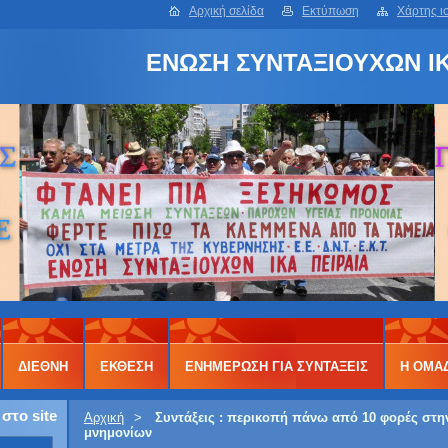
Αρχική σελίδα
Εκτύπωση
Χάρτης ι
ΕΝΩΣΗ ΣΥΝΤΑΞΙΟΥΧΩΝ ΙΚ
ΔΙΕΘΝΗ
ΕΚΘΕΣΗ
ΕΝΗΜΕΡΩΣΗ ΓΙΑ ΣΥΝΤΑΞΕΙΣ
Η ΟΜΑ
στο site
Αρχική
>
Συντάξεις : περικοπή πάνω από 10 φορές στη
μνημονίων