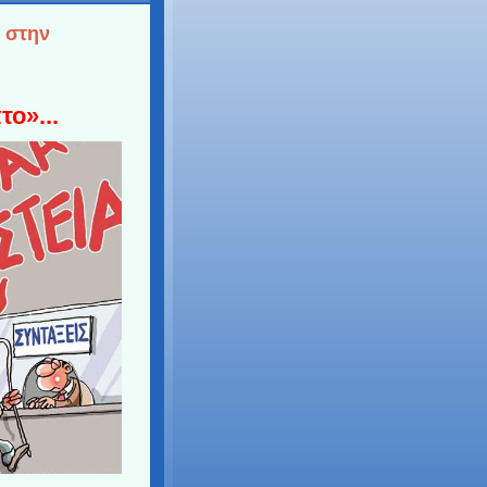
 στην
το»...