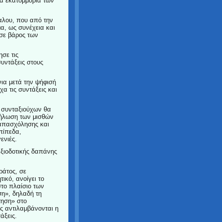
τα εκατομμύρια των
αλου, που από την
μα, ως συνέχεια και
 σε βάρος των
σε τις
συντάξεις στους
ια μετά την ψήφισή
χα τις συντάξεις και
ν συνταξιούχων θα
θήλωση των μισθών
οαπασχόλησης και
επίπεδα,
γενιές.
ξιοδοτικής δαπάνης
ράτος, σε
ικό, ανοίγει το
το πλαίσιο των
ση», δηλαδή τη
τηση» στο
ς αντιλαμβάνονται η
άξεις.