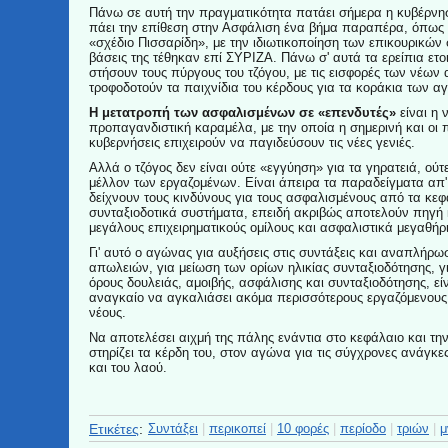
Πάνω σε αυτή την πραγματικότητα πατάει σήμερα η κυβέρνησ
πάει την επίθεση στην Ασφάλιση ένα βήμα παραπέρα, όπως 
«σχέδιο Πισσαρίδη», με την ιδιωτικοποίηση των επικουρικών
βάσεις της τέθηκαν επί ΣΥΡΙΖΑ. Πάνω σ' αυτά τα ερείπια ετο
στήσουν τους πύργους του τζόγου, με τις εισφορές των νέω
τροφοδοτούν τα παιχνίδια του κέρδους για τα κοράκια των α
Η μετατροπή των ασφαλισμένων σε «επενδυτές»
είναι η 
προπαγανδιστική καραμέλα, με την οποία η σημερινή και οι
κυβερνήσεις επιχειρούν να παγιδεύσουν τις νέες γενιές.
Αλλά ο τζόγος δεν είναι ούτε «εγγύηση» για τα γηρατειά, ούτ
μέλλον των εργαζομένων. Είναι άπειρα τα παραδείγματα απ'
δείχνουν τους κινδύνους για τους ασφαλισμένους από τα κεφ
συνταξιοδοτικά συστήματα, επειδή ακριβώς αποτελούν πηγή 
μεγάλους επιχειρηματικούς ομίλους και ασφαλιστικά μεγαθήρ
Γι' αυτό ο αγώνας για αυξήσεις στις συντάξεις και αναπλήρ
απωλειών, για μείωση των ορίων ηλικίας συνταξιοδότησης, 
όρους δουλειάς, αμοιβής, ασφάλισης και συνταξιοδότησης, εί
αναγκαίο να αγκαλιάσει ακόμα περισσότερους εργαζόμενους,
νέους.
Να αποτελέσει αιχμή της πάλης ενάντια στο κεφάλαιο και την
στηρίζει τα κέρδη του, στον αγώνα για τις σύγχρονες ανάγκ
και του λαού.
Ετικέτες
:
Συντάξει
|
περικοπεί
|
10 φορές
|
περίοδο
|
τριών
|
μ