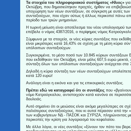
Τα στοιχεία του πληροφοριακού συστήματος «Ηλιος»
για
Οκτώβρη, που δημοσιεύτηκαν προχτές, ήρθαν να επιβεβαιώσ
υποχώρηση των νέων συντάξεων, σε σύγκριση με αυτές των
συνταξιούχων, που είχαν ούτως ή άλλως περικοπεί πάνω απ
περίοδο των τριών μνημονίων.
Η τωρινή μείωση είναι αποτέλεσμα του νέου υπολογισμού τ
επέβαλε ο νόμος 4387/2016, ο περίφημος νόμος Κατρούγκαλ
Σύμφωνα με τα στοιχεία, οι νέες κύριες συντάξεις που εκδόθ
είναι μικρότερες κατά 16,43% σε σχέση με τη μέση κύρια σύ
υπόλοιπων συνταξιούχων.
Συγκεκριμένα, το μέσο ποσό των 10.845 κύριων συντάξεων 
που εκδόθηκαν τον Οκτώβρη, είναι μόλις 607,5 ευρώ μεικτά,
σύνταξη όλων των υπόλοιπων συνταξιούχων ανέρχεται στα 
Δηλαδή η κύρια σύνταξη των νέων συνταξιούχων υπολείπετ
κατά 120 ευρώ!
Ανάλογη είναι η εικόνα και για τις επικουρικές συντάξεις.
Πρέπει εδώ να καταγραφεί ότι οι συντάξεις
που «βγαίνουν
νόμο Κατρούγκαλου, αντιστοιχούν κατά κανόνα σε περισσότ
δουλειάς.
Αυτό σημαίνει ότι οι μειώσεις είναι ακόμα μεγαλύτερες σε σχ
παλιότερους συνταξιούχους, που κι αυτοί πέρασαν από την 
των κυβερνήσεων ΝΔ - ΠΑΣΟΚ και ΣΥΡΙΖΑ, πληρώνοντας με
περικοπές την κρίση για λογαριασμό του κεφαλαίου.
Με άλλα λόγια, οι νέες συντάξεις «ξύνουν τον πάτο του βαρε