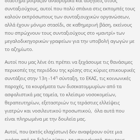
διάστημα μοίραζαν αναδρομικά και αυξήσεις στους
συνταξιούχους, αυτοί που πολύ σπάνια στις εκπομπές τους
καλούν εκπρόσωπους των συνταξιουχικών οργανώσεων,
αλλά έχουν μόνιμο στασίδι, σε καθημερινή βάση, εκείνους
που σπρώχνουν τους συνταξιούχους στο «μαντρί» των
μεγαλοδικηγορικών γραφείων για την υποβολή αγωγών με
το αζημίωτο.
Αυτοί που μας λένε ότι πρέπει να ξεχάσουμε τις θανάσιμες
περικοπές της περιόδου της κρίσης στις κύριες επικουρικές
η
συντάξεις στην 13η -14
σύνταξη, το ΕΚΑΣ, τις κοινωνικές
παροχές, τα κουρέματα των δισεκατομμυρίων από τα
ασφαλιστικά μας ταμεία, το κλείσιμο νοσοκομείων,
θεραπευτηρίων, εξεταστριών τις τεράστιες ελλείψεις
γιατρών και νοσιλευτικού προσωπικού, όλα αυτά που
είναι πληρωμένα με την δουλεία μας.
Αυτοί, που (εκτός ελαχίστων) δεν αναφέρουν ούτε μια
φράση από τα δελτία τύπου, τα υπομνήματά, που τους