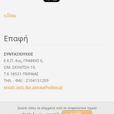
« Πίσω
Επαφή
ΣΥΝΤΑΞΙΟΥΧΟΣ
Ε.Κ.Π. 4ος, ΓΡΑΦΕΙΟ 6,
ΟΜ. ΣΚΥΛΙΤΣΗ 19,
Τ.Κ 18531 ΠΕΙΡΑΙΑΣ
ΤΗΛ. - ΦΑΞ : 2104131209
enosh_sy
nt_ika_p
eiraia@y
ahoo.gr
Δώστε πίσω τα κλεμμένα από τα ασφαλιστικά ταμεία