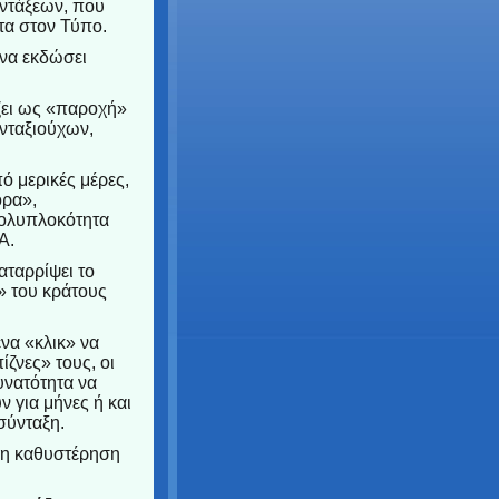
υντάξεων, που
τα στον Τύπο.
 να εκδώσει
ίζει ως «παροχή»
νταξιούχων,
 μερικές μέρες,
ορα»,
πολυπλοκότητα
Α.
αταρρίψει το
» του κράτους
ένα «κλικ» να
ίζνες» τους, οι
υνατότητα να
 για μήνες ή και
σύνταξη.
 η καθυστέρηση