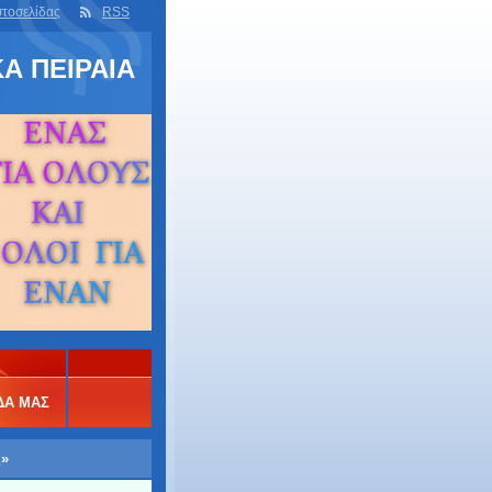
στοσελίδας
RSS
Α ΠΕΙΡΑΙΑ
ΔΑ ΜΑΣ
ς»