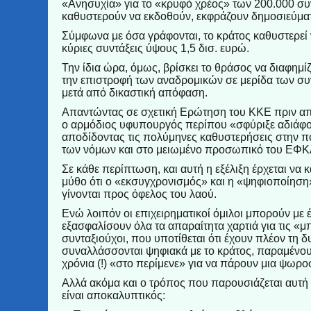
«Ανησυχία» για το «κρυφό χρέος» των 200.000 σ
καθυστερούν να εκδοθούν, εκφράζουν δημοσιεύμα
Σύμφωνα με όσα γράφονται, το κράτος καθυστερεί
κύριες συντάξεις ύψους 1,5 δισ. ευρώ.
Την ίδια ώρα, όμως, βρίσκει το θράσος να διαφημ
την επιστροφή των αναδρομικών σε μερίδα των συ
μετά από δικαστική απόφαση.
Απαντώντας σε σχετική Ερώτηση του ΚΚΕ πριν από
ο αρμόδιος υφυπουργός περίπου «σφύριξε αδιάφ
αποδίδοντας τις πολύμηνες καθυστερήσεις στην 
των νόμων και στο μειωμένο προσωπικό του ΕΦΚ
Σε κάθε περίπτωση, και αυτή η εξέλιξη έρχεται να κ
μύθο ότι ο «εκσυγχρονισμός» και η «ψηφιοποίηση
γίνονται προς όφελος του λαού.
Ενώ λοιπόν οι επιχειρηματικοί όμιλοι μπορούν με 
εξασφαλίσουν όλα τα απαραίτητα χαρτιά για τις «μπ
συνταξιούχοι, που υποτίθεται ότι έχουν πλέον τη δ
συναλλάσσονται ψηφιακά με το κράτος, παραμένουν
χρόνια (!) «στο περίμενε» για να πάρουν μια ψωρο
Αλλά ακόμα και ο τρόπος που παρουσιάζεται αυτή
είναι αποκαλυπτικός: