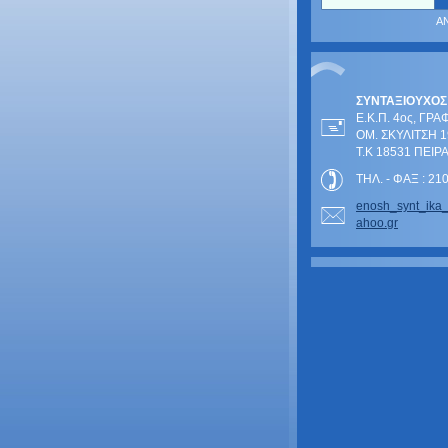
ΣΥΝΤΑΞΙΟΥΧΟΣ
Ε.Κ.Π. 4ος, ΓΡΑ
ΟΜ. ΣΚΥΛΙΤΣΗ 1
Τ.Κ 18531 ΠΕΙΡ
ΤΗΛ. - ΦΑΞ : 2
enosh_sy
nt_ika
ahoo.gr