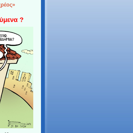
χρέος»
ούμενα ?