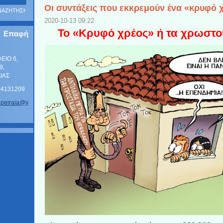
Οι συντάξεις που εκκρεμούν ένα «κρυφό 
2020-10-13 09:22
Το «Κρυφό χρέος» ή τα χρωστ
Επαφή
ΦΕΙΟ 6,
9,
ΑΙΑΣ
104131209
_p
eiraia@y