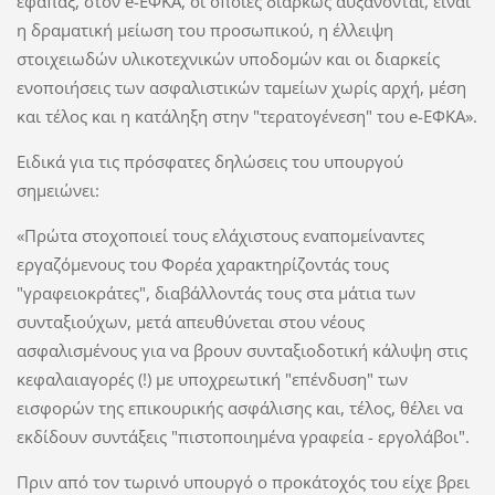
εφάπαξ, στον e-ΕΦΚΑ, οι οποίες διαρκώς αυξάνονται, είναι
η δραματική μείωση του προσωπικού, η έλλειψη
στοιχειωδών υλικοτεχνικών υποδομών και οι διαρκείς
ενοποιήσεις των ασφαλιστικών ταμείων χωρίς αρχή, μέση
και τέλος και η κατάληξη στην "τερατογένεση" του e-ΕΦΚΑ».
Ειδικά για τις πρόσφατες δηλώσεις του υπουργού
σημειώνει:
«Πρώτα στοχοποιεί τους ελάχιστους εναπομείναντες
εργαζόμενους του Φορέα χαρακτηρίζοντάς τους
"γραφειοκράτες", διαβάλλοντάς τους στα μάτια των
συνταξιούχων, μετά απευθύνεται στου νέους
ασφαλισμένους για να βρουν συνταξιοδοτική κάλυψη στις
κεφαλαιαγορές (!) με υποχρεωτική "επένδυση" των
εισφορών της επικουρικής ασφάλισης και, τέλος, θέλει να
εκδίδουν συντάξεις "πιστοποιημένα γραφεία - εργολάβοι".
Πριν από τον τωρινό υπουργό ο προκάτοχός του είχε βρει