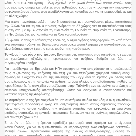
κάνει ο ΟΟΣΑ στα κράτη - μέλη σχετικά με τη βιωσιμότητα των ασφαλιστικών τους
συστημάτων, ακόμα και μελέτες που εκθειάζουν κράτη με «προηγμένα» κοινωνικο-
ασφαλιστικά συστήματα, που προβάλλονται ως «υπόδειγμα» για τις μεταρρυθμίσεις και
σε άλλες χώρες.
Μια τέτοια παγκόσμια μελέτη, που δημοσιεύτηκε τις προηγούμενες μέρες, κατατάσσει
την Ολλανδία και τη Δανία πρώτες ανάμεσα σε 37 χώρες για τα συνταξιοδοτικά τους
συστήματα, με την Αυστραλία, τη Φινλανδία, τη Σουηδία, τη Νορβηγία, τη Σιγκαπούρη,
τη Νέα Ζηλανδία, τον Καναδά και τη Χιλή να ακολουθούν.
Σύμφωνα με τους συντάκτες της έρευνας, οι αξιολογήσεις τους αφορούν το κατά πόσο
ένα σύστημα «οδηγεί σε βελτιωμένα οικονομικά αποτελέσματα για συνταξιούχους, αν
είναι βιώσιμο και αν έχει την εμπιστοσύνη της κοινότητας».
Το «ζουμί» ωστόσο της έρευνας
βρίσκεται στις συστάσεις που απευθύνει σε χώρες
με χαμηλότερη αξιολόγηση, προκειμένου να ανέβουν βαθμίδα με βάση τα
συγκεκριμένα κριτήρια.
Για παράδειγμα, σε Βρετανία και ΗΠΑ συστήνεται «να ενισχύσουν τα αποτελέσματά
τους αυξάνοντας την ελάχιστη σύνταξη για συνταξιούχους χαμηλού εισοδήματος»,
δηλαδή το ελάχιστο κομμάτι της σύνταξης που εγγυάται το κράτος για όλους τους
συνταξιούχους, στην Ιαπωνία να αυξήσει τα όρια ηλικίας συνταξιοδότησης, καθώς το
προσδόκιμο ζωής συνεχίζει να αυξάνεται, στην Ταϊλάνδη «να εισαγάγει ένα ελάχιστο
επίπεδο υποχρεωτικής αποταμίευσης», ώστε να ενισχυθεί ο ανταποδοτικός και
ιδιωτικός τομέας της Ασφάλισης.
Το συμπέρασμα της έρευνας είναι ότι «τα συστήματα σε όλο τον κόσμο αντιμετωπίζουν
πρωτοφανές προσδόκιμο ζωής και αυξανόμενη πίεση στους δημόσιους πόρους»,
πίσω από τα οποία κρύβουν την πολιτική στήριξης του κεφαλαίου, με χαμηλούς
μισθούς, ανασφάλιστη εργασία, περικοπές δαπανών για τις ανάγκες ασφαλισμένων
και συνταξιούχων κ.τ.λ.
Σ' αυτήν τη βάση, η έρευνα αραδιάζει μια σειρά από κριτήρια και επείγουσες
κατευθύνσεις, για να αντιμετωπιστούν οι «προκλήσεις» των επόμενων δεκαετιών.
Μεταξύ άλλων, προτείνονται αύξηση της ηλικίας συνταξιοδότησης, μείωση του
κόστους των συνταξιοδοτικών παροχών που χρηματοδοτούνται από το κράτος,