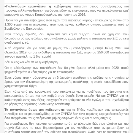
«Γαλαντόμα» εμφανίζεται η κυβέρνηση
απέναντι στους συνταξιούχους και
προαναγγέλλει «αυξήσεις» για όσους είδαν τις επικουρικές τους να περικόπτονται κατ'
εφαρμογή του νόμου Κατρούγκαλου, τον Ιούνη του 2016.
Πρόκειται για συνταξιούχους που είχαν τότε άθροισμα κύριας - επικουρικής πάνω από
1.300 ευρώ και οι περικοπές που τους έγιναν κρίθηκαν αντισυνταγματικές από το
Συμβούλιο της Επικρατείας.
Στην πράξη, δηλαδή, δεν πρόκειται για καμία αύξηση, αλλά για χρήματα που
δικαιούνται ούτως ή άλλως οι συνταξιούχοι, χωρίς μάλιστα η απόφαση του ΣτΕ να έχει
αναδρομική ισχύ.
Αυτό σημαίνει ότι για τους 40 μήνες που μεσολάβησαν μεταξύ Ιούνη 2016 και
Οκτώβρη 2019, οπότε εκδόθηκε η απόφαση του ΣτΕ, περίπου 250.000 συνταξιούχοι
χάνουν αμετάκλητα 1 δισ. ευρώ!
Λέει όμως και κάτι άλλο η κυβέρνηση.
Οτι η «διόρθωση» των συντάξεων δεν θα γίνει άμεσα, αλλά μέσα στο 2020, αφού
ψηφιστεί πρώτα ο νέος νόμος για τις επικουρικές.
Ενας νόμος που - σύμφωνα με τη δηλωμένη πρόθεση της κυβέρνησης - ανοίγει το
δρόμο για την ιδιωτικοποίηση της επικουρικής ασφάλισης, η οποία παραδίδεται στον
χρηματιστηριακό τζόγο.
Ετσι, κάτω από τον κουρνιαχτό που σηκώνεται για τις «αυξήσεις που έρχονται στις
επικουρικές», όπως και τον καβγά που άνοιξε ξανά μεταξύ ΝΔ και ΣΥΡΙΖΑ για τις
καθυστερούμενες συντάξεις, επιχειρούν να κρύψουν το νέο έγκλημα που σχεδιάζεται
σε βάρος της δημόσιας Κοινωνικής Ασφάλισης.
Τα πανηγύρια όμως της κυβέρνησης
για τις δήθεν «αυξήσεις» στις επικουρικές
συντάξεις και οι ψευτοκαβγάδες με τον ΣΥΡΙΖΑ δεν είναι οι μόνες «τροχιοδεικτικές» για
όσα περιμένουν τους επόμενους μήνες ασφαλισμένους και συνταξιούχους.
Για παράδειγμα, δεν περνάει απαρατήρητο ότι το τελευταίο διάστημα ολοένα και πιο
συχνά βλέπουν το φως δημοσιεύματα για τον «κίνδυνο» που αντιμετωπίζουν τα
συστήματα Ασφάλισης από την αύξηση του προσδόκιμου ζωής, για τις συστάσεις που