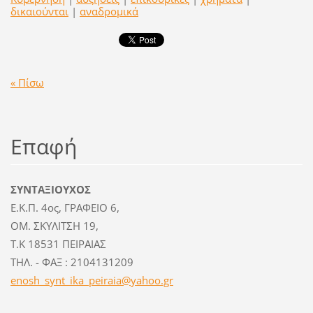
δικαιούνται
|
αναδρομικά
« Πίσω
Επαφή
ΣΥΝΤΑΞΙΟΥΧΟΣ
Ε.Κ.Π. 4ος, ΓΡΑΦΕΙΟ 6,
ΟΜ. ΣΚΥΛΙΤΣΗ 19,
Τ.Κ 18531 ΠΕΙΡΑΙΑΣ
ΤΗΛ. - ΦΑΞ : 2104131209
enosh_sy
nt_ika_p
eiraia@y
ahoo.gr