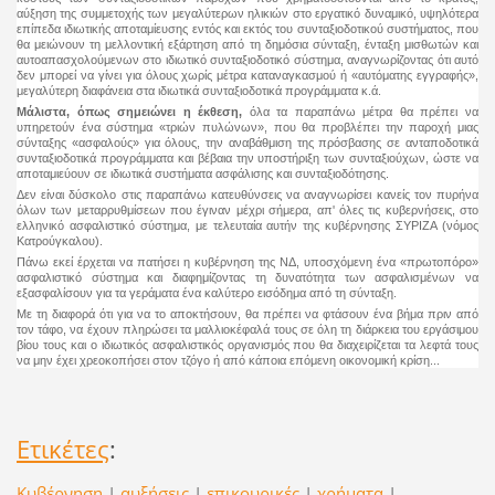
αύξηση της συμμετοχής των μεγαλύτερων ηλικιών στο εργατικό δυναμικό, υψηλότερα
επίπεδα ιδιωτικής αποταμίευσης εντός και εκτός του συνταξιοδοτικού συστήματος, που
θα μειώνουν τη μελλοντική εξάρτηση από τη δημόσια σύνταξη, ένταξη μισθωτών και
αυτοαπασχολούμενων στο ιδιωτικό συνταξιοδοτικό σύστημα, αναγνωρίζοντας ότι αυτό
δεν μπορεί να γίνει για όλους χωρίς μέτρα καταναγκασμού ή «αυτόματης εγγραφής»,
μεγαλύτερη διαφάνεια στα ιδιωτικά συνταξιοδοτικά προγράμματα κ.ά.
Μάλιστα, όπως σημειώνει η έκθεση,
όλα τα παραπάνω μέτρα θα πρέπει να
υπηρετούν ένα σύστημα «τριών πυλώνων», που θα προβλέπει την παροχή μιας
σύνταξης «ασφαλούς» για όλους, την αναβάθμιση της πρόσβασης σε ανταποδοτικά
συνταξιοδοτικά προγράμματα και βέβαια την υποστήριξη των συνταξιούχων, ώστε να
αποταμιεύουν σε ιδιωτικά συστήματα ασφάλισης και συνταξιοδότησης.
Δεν είναι δύσκολο στις παραπάνω κατευθύνσεις να αναγνωρίσει κανείς τον πυρήνα
όλων των μεταρρυθμίσεων που έγιναν μέχρι σήμερα, απ' όλες τις κυβερνήσεις, στο
ελληνικό ασφαλιστικό σύστημα, με τελευταία αυτήν της κυβέρνησης ΣΥΡΙΖΑ (νόμος
Κατρούγκαλου).
Πάνω εκεί έρχεται να πατήσει η κυβέρνηση της ΝΔ, υποσχόμενη ένα «πρωτοπόρο»
ασφαλιστικό σύστημα και διαφημίζοντας τη δυνατότητα των ασφαλισμένων να
εξασφαλίσουν για τα γεράματα ένα καλύτερο εισόδημα από τη σύνταξη.
Με τη διαφορά ότι για να το αποκτήσουν, θα πρέπει να φτάσουν ένα βήμα πριν από
τον τάφο, να έχουν πληρώσει τα μαλλιοκέφαλά τους σε όλη τη διάρκεια του εργάσιμου
βίου τους και ο ιδιωτικός ασφαλιστικός οργανισμός που θα διαχειρίζεται τα λεφτά τους
να μην έχει χρεοκοπήσει στον τζόγο ή από κάποια επόμενη οικονομική κρίση...
Ετικέτες
:
Κυβέρνηση
|
αυξήσεις
|
επικουρικές
|
χρήματα
|