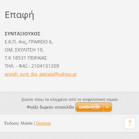
Επαφή
ΣΥΝΤΑΞΙΟΥΧΟΣ
Ε.Κ.Π. 4ος, ΓΡΑΦΕΙΟ 6,
ΟΜ. ΣΚΥΛΙΤΣΗ 19,
Τ.Κ 18531 ΠΕΙΡΑΙΑΣ
ΤΗΛ. - ΦΑΞ : 2104131209
enosh_sy
nt_ika_p
eiraia@y
ahoo.gr
Δώστε πίσω τα κλεμμένα από τα ασφαλιστικά ταμεία
Φτιάξε δωρεάν ιστοσελίδα
Έκδοση:
Mobile
|
Desktop