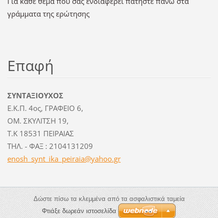
Για κάθε θέμα που σας ενδιαφέρει πατήστε πάνω στα
γράμματα της ερώτησης
Επαφή
ΣΥΝΤΑΞΙΟΥΧΟΣ
Ε.Κ.Π. 4ος, ΓΡΑΦΕΙΟ 6,
ΟΜ. ΣΚΥΛΙΤΣΗ 19,
Τ.Κ 18531 ΠΕΙΡΑΙΑΣ
ΤΗΛ. - ΦΑΞ : 2104131209
enosh_sy
nt_ika_p
eiraia@y
ahoo.gr
Δώστε πίσω τα κλεμμένα από τα ασφαλιστικά ταμεία
Φτιάξε δωρεάν ιστοσελίδα